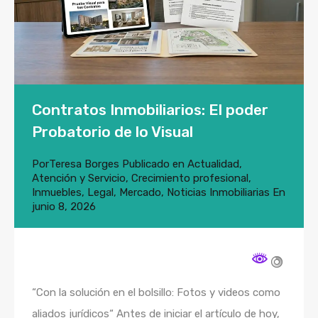
Contratos Inmobiliarios: El poder
Probatorio de lo Visual
Por
Teresa Borges
Publicado en
Actualidad
,
Atención y Servicio
,
Crecimiento profesional
,
Inmuebles
,
Legal
,
Mercado
,
Noticias Inmobiliarias
En
junio 8, 2026
“Con la solución en el bolsillo: Fotos y videos como
aliados jurídicos“ Antes de iniciar el artículo de hoy,