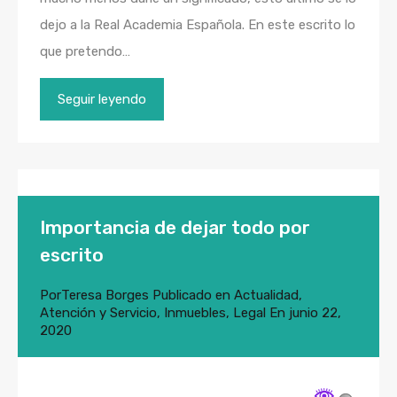
dejo a la Real Academia Española. En este escrito lo
que pretendo…
Seguir leyendo
Importancia de dejar todo por
escrito
Por
Teresa Borges
Publicado en
Actualidad
,
Atención y Servicio
,
Inmuebles
,
Legal
En
junio 22,
2020