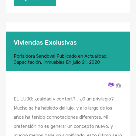
Viviendas Exclusivas
Por
Isidora Sandoval
Publicado en
Actualidad
,
Capacitación
,
Inmuebles
En
julio 21, 2020
EL LUJO: ¿calidad y confort?… ¿O un privilegio?
Mucho se ha hablado del lujo, y a lo largo de los
años ha tenido connotaciones diferentes. Mi
pretensión no es generar un concepto nuevo, y
mucho menos darle un significado, esto último se lo