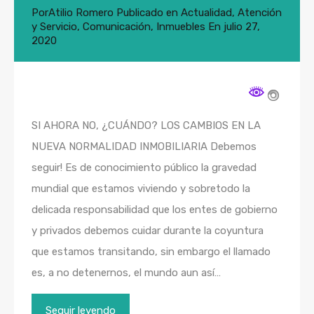
Por
Atilio Romero
Publicado en
Actualidad
,
Atención
y Servicio
,
Comunicación
,
Inmuebles
En
julio 27,
2020
SI AHORA NO, ¿CUÁNDO? LOS CAMBIOS EN LA
NUEVA NORMALIDAD INMOBILIARIA Debemos
seguir! Es de conocimiento público la gravedad
mundial que estamos viviendo y sobretodo la
delicada responsabilidad que los entes de gobierno
y privados debemos cuidar durante la coyuntura
que estamos transitando, sin embargo el llamado
es, a no detenernos, el mundo aun así…
Seguir leyendo