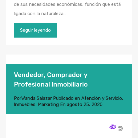
de sus necesidades económicas, función que está
ligada con la naturaleza…
Seguir leyendo
Vendedor, Comprador y
Profesional Inmobiliario
Por
Wanda Salazar
Publicado en
Atención y Servicio
,
Inmuebles
,
Marketing
En
agosto 25, 2020