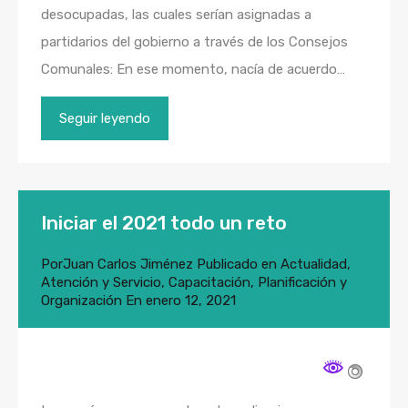
desocupadas, las cuales serían asignadas a
partidarios del gobierno a través de los Consejos
Comunales: En ese momento, nacía de acuerdo…
Seguir leyendo
Iniciar el 2021 todo un reto
Por
Juan Carlos Jiménez
Publicado en
Actualidad
,
Atención y Servicio
,
Capacitación
,
Planificación y
Organización
En
enero 12, 2021