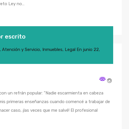
creto Ley no…
r escrito
,
Atención y Servicio
,
Inmuebles
,
Legal
En
junio 22,
con un refrán popular: “Nadie escarmienta en cabeza
e mis primeras enseñanzas cuando comencé a trabajar de
hacer caso, ¡las veces que me salvé! El profesional