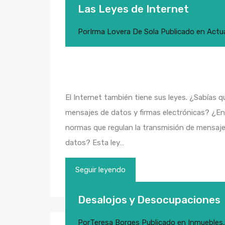
Las Leyes de Internet
Por
Irma Lovera De Sola
Publicado en
Actu
El Internet también tiene sus leyes. ¿Sabías 
mensajes de datos y firmas electrónicas? ¿En
normas que regulan la transmisión de mensaje
datos? Esta ley…
Seguir leyendo
Desalojos y Desocupaciones
Por
Teresa Borges
Publicado en
Inmuebles