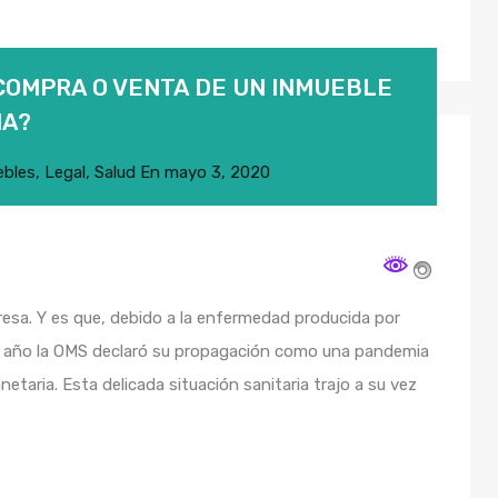
COMPRA O VENTA DE UN INMUEBLE
NA?
ebles
,
Legal
,
Salud
En
mayo 3, 2020
esa. Y es que, debido a la enfermedad producida por
nte año la OMS declaró su propagación como una pandemia
netaria. Esta delicada situación sanitaria trajo a su vez