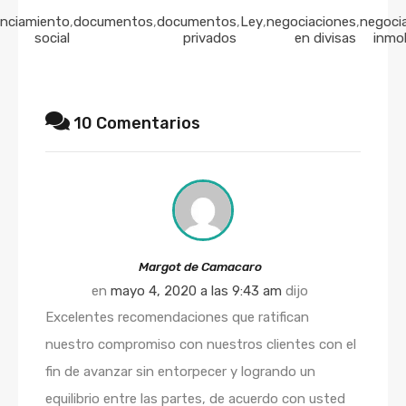
anciamiento
,
documentos
,
documentos
,
Ley
,
negociaciones
,
negoci
social
privados
en divisas
inmob
10 Comentarios
Margot de Camacaro
en
mayo 4, 2020 a las 9:43 am
dijo
Excelentes recomendaciones que ratifican
nuestro compromiso con nuestros clientes con el
fin de avanzar sin entorpecer y logrando un
equilibrio entre las partes, de acuerdo con usted