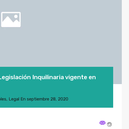
gislación Inquilinaria vigente en
les
,
Legal
En
septiembre 28, 2020