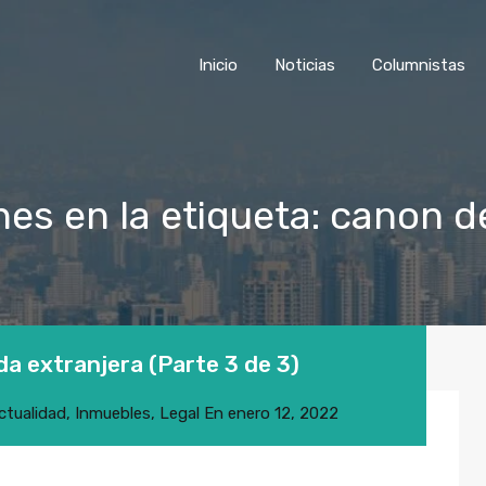
Inicio
Noticias
Colu
Inicio
Noticias
Columnistas
nes en la etiqueta: canon 
a extranjera (Parte 3 de 3)
ctualidad
,
Inmuebles
,
Legal
En
enero 12, 2022