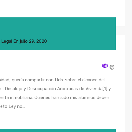
,
Legal
En
julio 29, 2020
ad, quería compartir con Uds. sobre el alcance del
el Desalojo y Desocupación Arbitrarias de Vivienda[1] y
nta inmobiliaria. Quienes han sido mis alumnos deben
creto Ley no…