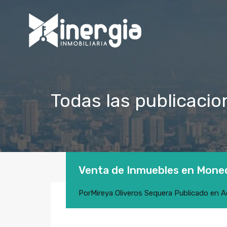
Todas las publicacio
Venta de Inmuebles en Moned
Por
Mireya Oliveros Sequera
Publicado en
A