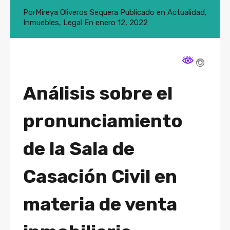
Por
Mireya Oliveros Sequera
Publicado en
Actualidad
,
Inmuebles
,
Legal
En
enero 12, 2022
Análisis sobre el
pronunciamiento
de la Sala de
Casación Civil en
materia de venta