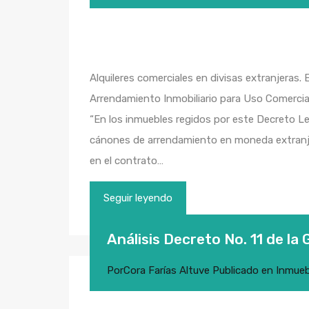
Alquileres comerciales en divisas extranjeras. El
Arrendamiento Inmobiliario para Uso Comercia
“En los inmuebles regidos por este Decreto L
cánones de arrendamiento en moneda extranjer
en el contrato…
Seguir leyendo
Análisis Decreto No. 11 de la 
Por
Cora Farías Altuve
Publicado en
Inmueb