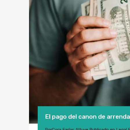
El pago del canon de arrenda
Por
Cora Farías Altuve
Publicado en
Legal