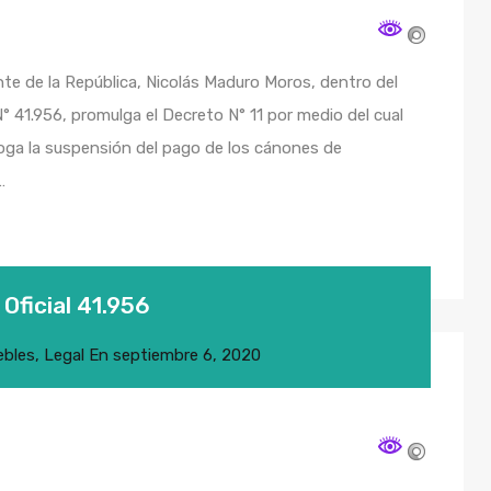
te de la República, Nicolás Maduro Moros, dentro del
° 41.956, promulga el Decreto N° 11 por medio del cual
oga la suspensión del pago de los cánones de
…
Oficial 41.956
ebles
,
Legal
En
septiembre 6, 2020