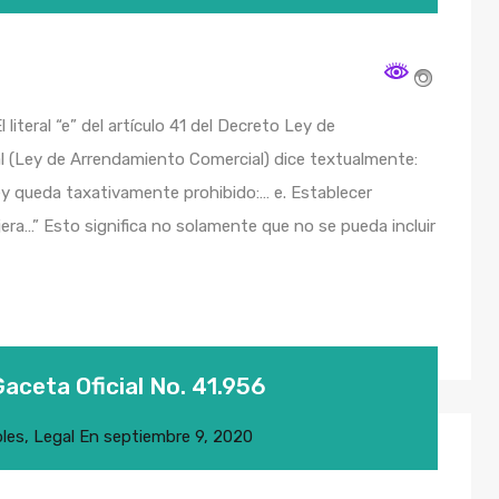
 literal “e” del artículo 41 del Decreto Ley de
l (Ley de Arrendamiento Comercial) dice textualmente:
ey queda taxativamente prohibido:… e. Establecer
a…” Esto significa no solamente que no se pueda incluir
Gaceta Oficial No. 41.956
les
,
Legal
En
septiembre 9, 2020