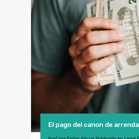
El pago del canon de arrenda
Por
Cora Farías Altuve
Publicado en
Legal