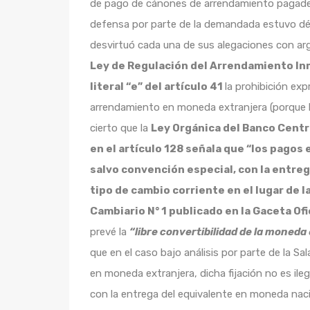
de pago de cánones de arrendamiento pagadero
defensa por parte de la demandada estuvo déb
desvirtuó cada una de sus alegaciones con arg
Ley de Regulación del Arrendamiento Inm
literal “e” del artículo 41
la prohibición ex
arrendamiento en moneda extranjera (porque l
cierto que la
Ley Orgánica del Banco Centr
en el artículo 128 señala que “los pagos
salvo convención especial, con la entreg
tipo de cambio corriente en el lugar de 
Cambiario N° 1 publicado en la Gaceta Of
prevé la
“libre convertibilidad de la moneda 
que en el caso bajo análisis por parte de la Sa
en moneda extranjera, dicha fijación no es ileg
con la entrega del equivalente en moneda naci