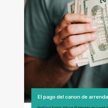
El pago del canon de arrenda
Por
Cora Farías Altuve
Publicado en
Legal