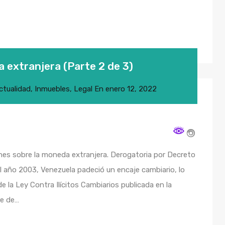
a extranjera (Parte 2 de 3)
ctualidad
,
Inmuebles
,
Legal
En
enero 12, 2022
iones sobre la moneda extranjera. Derogatoria por Decreto
 año 2003, Venezuela padeció un encaje cambiario, lo
e la Ley Contra Ilícitos Cambiarios publicada en la
re de…