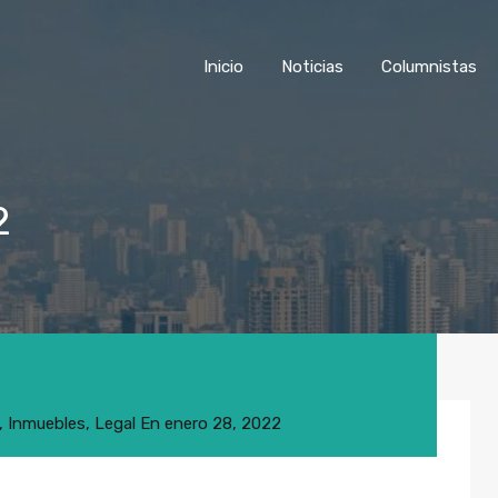
Inicio
Noticias
Colu
Inicio
Noticias
Columnistas
2
,
Inmuebles
,
Legal
En
enero 28, 2022