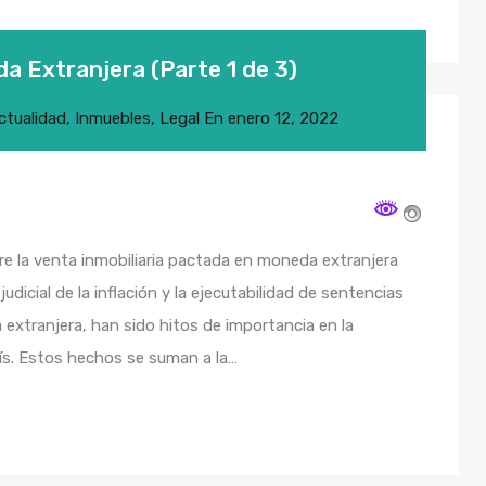
a Extranjera (Parte 1 de 3)
ctualidad
,
Inmuebles
,
Legal
En
enero 12, 2022
e la venta inmobiliaria pactada en moneda extranjera
icial de la inflación y la ejecutabilidad de sentencias
xtranjera, han sido hitos de importancia en la
ís. Estos hechos se suman a la…