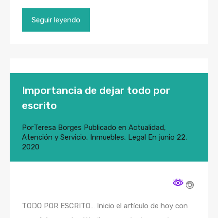
Seguir leyendo
Importancia de dejar todo por
escrito
Por
Teresa Borges
Publicado en
Actualidad
,
Atención y Servicio
,
Inmuebles
,
Legal
En
junio 22,
2020
TODO POR ESCRITO… Inicio el artículo de hoy con