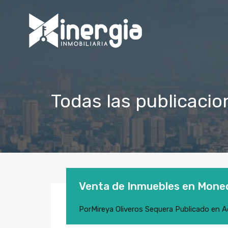
Todas las publicacion
Venta de Inmuebles en Moned
Por
Mireya Oliveros Sequera
Publicado en
A