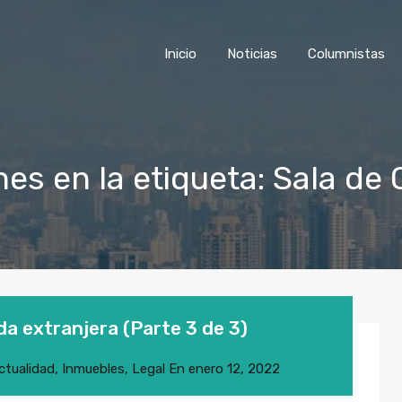
Inicio
Noticias
Columnist
Inicio
Noticias
Columnistas
es en la etiqueta: Sala de 
a extranjera (Parte 3 de 3)
ctualidad
,
Inmuebles
,
Legal
En
enero 12, 2022