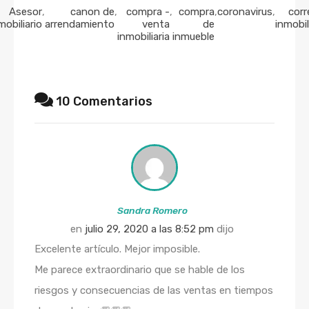
Asesor
,
canon de
,
compra -
,
compra
,
coronavirus
,
corr
mobiliario
arrendamiento
venta
de
inmobil
inmobiliaria
inmueble
10 Comentarios
Sandra Romero
en
julio 29, 2020 a las 8:52 pm
dijo
Excelente artículo. Mejor imposible.
Me parece extraordinario que se hable de los
riesgos y consecuencias de las ventas en tiempos