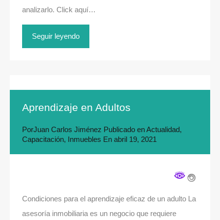
analizarlo. Click aquí…
Seguir leyendo
Aprendizaje en Adultos
Por
Juan Carlos Jiménez
Publicado en
Actualidad
,
Capacitación
,
Inmuebles
En
abril 19, 2021
Condiciones para el aprendizaje eficaz de un adulto La
asesoría inmobiliaria es un negocio que requiere