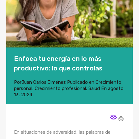
Enfoca tu energía en lo más
productivo: lo que controlas
Por
Juan Carlos Jiménez
Publicado en
Crecimiento
personal
,
Crecimiento profesional
,
Salud
En
agosto
13, 2024
En situaciones de adversidad, las palabras de