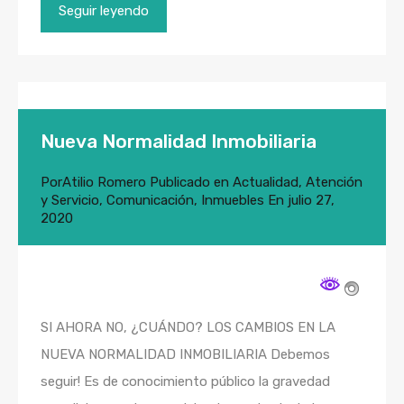
Seguir leyendo
Nueva Normalidad Inmobiliaria
Por
Atilio Romero
Publicado en
Actualidad
,
Atención
y Servicio
,
Comunicación
,
Inmuebles
En
julio 27,
2020
SI AHORA NO, ¿CUÁNDO? LOS CAMBIOS EN LA
NUEVA NORMALIDAD INMOBILIARIA Debemos
seguir! Es de conocimiento público la gravedad