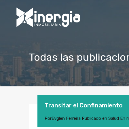
Todas las publicacion
Transitar el Confinamiento
Por
Eyglen Ferreira
Publicado en
Salud
En
m