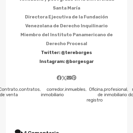
Santa María
Directora Ejecutiva de la Fundación
Venezolana de Derecho Inquilinario
Miembro del Instituto Panamericano de
Derecho Procesal
Twitter:
@tereborges
Instagram: @
borgesgar
Contrato
,
contratos
,
corredor
,
inmuebles
,
Oficina
,
profesional
,
de venta
inmobiliario
de
inmobiliario
d
registro