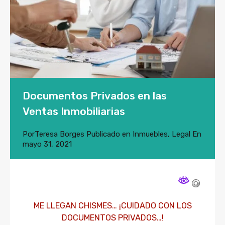
Documentos Privados en las
Ventas Inmobiliarias
Por
Teresa Borges
Publicado en
Inmuebles
,
Legal
En
mayo 31, 2021
ME LLEGAN CHISMES… ¡CUIDADO CON LOS
DOCUMENTOS PRIVADOS…!