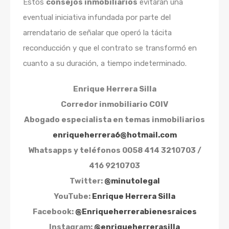
Estos
consejos inmobiliarios
evitarán una
eventual iniciativa infundada por parte del
arrendatario de señalar que operó la tácita
reconducción y que el contrato se transformó en
cuanto a su duración, a tiempo indeterminado.
Enrique Herrera Silla
Corredor inmobiliario COIV
Abogado especialista en temas inmobiliarios
enriqueherrera6@hotmail.com
Whatsapps y teléfonos
0058 414 3210703 /
416 9210703
Twitter:
@minutolegal
YouTube:
Enrique Herrera Silla
Facebook:
@Enriqueherrerabienesraices
Instagram:
@enriqueherrerasilla