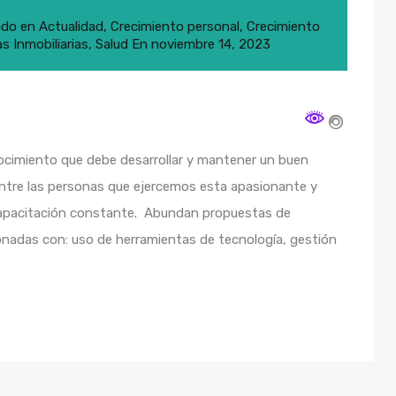
ado en
Actualidad
,
Crecimiento personal
,
Crecimiento
as Inmobiliarias
,
Salud
En
noviembre 14, 2023
nocimiento que debe desarrollar y mantener un buen
entre las personas que ejercemos esta apasionante y
n capacitación constante. Abundan propuestas de
ionadas con: uso de herramientas de tecnología, gestión