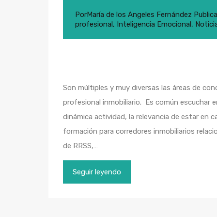
Por
María de los Angeles Fernández
Public
profesional
,
Inteligencia Emocional
,
Notici
Son múltiples y muy diversas las áreas de co
profesional inmobiliario. Es común escuchar 
dinámica actividad, la relevancia de estar e
formación para corredores inmobiliarios relac
de RRSS,…
Seguir leyendo