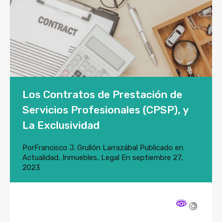
Los Contratos de Prestación de
Servicios Profesionales (CPSP), y
La Exclusividad
Por
Francisco J. Grullón Larrazábal
Publicado en
Actualidad
,
Inmuebles
,
Legal
En
septiembre 27,
2023