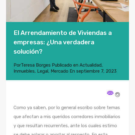
El Arrendamiento de Viviendas a
empresas: ¿Una verdadera
solución?
Por
Teresa Borges
Publicado en
Actualidad
,
Inmuebles
,
Legal
,
Mercado
En
septiembre 7, 2023
Como ya saben, por lo general escribo sobre temas
que afectan a mis queridos corredores inmobiliarios
y que resultan recurrentes, ante los cuales estimo
se debe aclarar o aportar al respecto. En esta