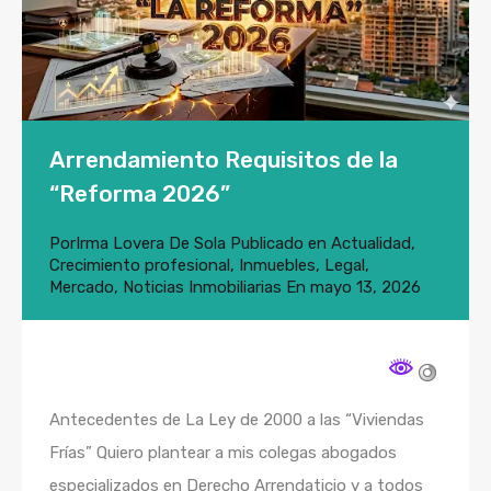
Arrendamiento Requisitos de la
“Reforma 2026”
Por
Irma Lovera De Sola
Publicado en
Actualidad
,
Crecimiento profesional
,
Inmuebles
,
Legal
,
Mercado
,
Noticias Inmobiliarias
En
mayo 13, 2026
Antecedentes de La Ley de 2000 a las “Viviendas
Frías” Quiero plantear a mis colegas abogados
especializados en Derecho Arrendaticio y a todos