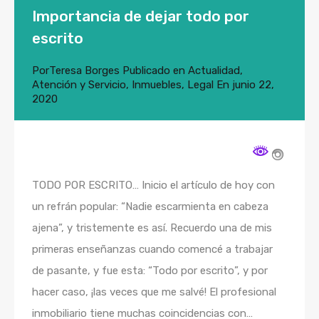
Importancia de dejar todo por
escrito
Por
Teresa Borges
Publicado en
Actualidad
,
Atención y Servicio
,
Inmuebles
,
Legal
En
junio 22,
2020
TODO POR ESCRITO… Inicio el artículo de hoy con
un refrán popular: “Nadie escarmienta en cabeza
ajena”, y tristemente es así. Recuerdo una de mis
primeras enseñanzas cuando comencé a trabajar
de pasante, y fue esta: “Todo por escrito”, y por
hacer caso, ¡las veces que me salvé! El profesional
inmobiliario tiene muchas coincidencias con…