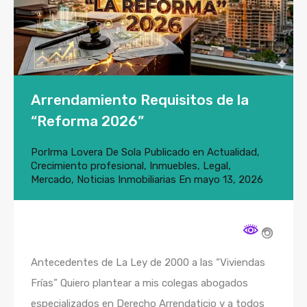
Arrendamiento Requisitos de la
“Reforma 2026”
Por
Irma Lovera De Sola
Publicado en
Actualidad
,
Crecimiento profesional
,
Inmuebles
,
Legal
,
Mercado
,
Noticias Inmobiliarias
En
mayo 13, 2026
Antecedentes de La Ley de 2000 a las “Viviendas
Frías” Quiero plantear a mis colegas abogados
especializados en Derecho Arrendaticio y a todos