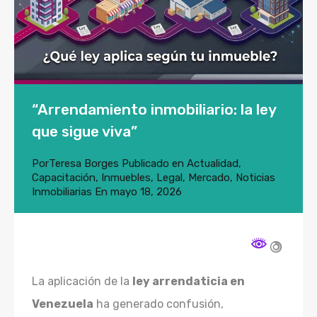
“Arrendamiento inmobiliario: la ley
que sigue viva”
Por
Teresa Borges
Publicado en
Actualidad
,
Capacitación
,
Inmuebles
,
Legal
,
Mercado
,
Noticias
Inmobiliarias
En
mayo 18, 2026
La aplicación de la
ley arrendaticia en
Venezuela
ha generado confusión,