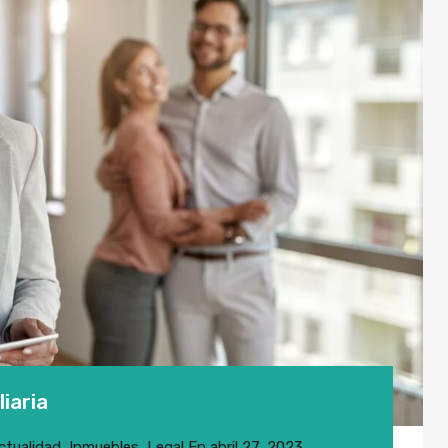
iaria
ctualidad
,
Inmuebles
,
Legal
En
abril 27, 2023