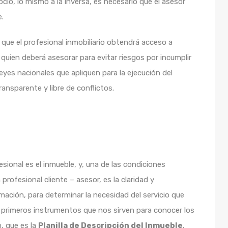
ocio, lo mismo a la inversa, es necesario que el asesor
e.
a que el profesional inmobiliario obtendrá acceso a
 quien deberá asesorar para evitar riesgos por incumplir
eyes nacionales que apliquen para la ejecución del
ansparente y libre de conflictos.
esional es el inmueble, y, una de las condiciones
profesional cliente – asesor, es la claridad y
rmación, para determinar la necesidad del servicio que
os primeros instrumentos que nos sirven para conocer los
, que es la
Planilla de Descripción del Inmueble
,