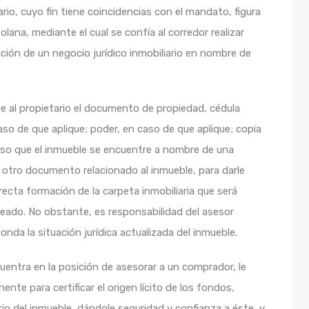
io, cuyo fin tiene coincidencias con el mandato, figura
olana, mediante el cual se confía al corredor realizar
ción de un negocio jurídico inmobiliario en nombre de
ite al propietario el documento de propiedad, cédula
caso de que aplique; poder, en caso de que aplique; copia
caso que el inmueble se encuentre a nombre de una
 otro documento relacionado al inmueble, para darle
recta formación de la carpeta inmobiliaria que será
eado. No obstante, es responsabilidad del asesor
ponda la situación jurídica actualizada del inmueble.
cuentra en la posición de asesorar a un comprador, le
ente para certificar el origen lícito de los fondos,
rio del inmueble, dándole seguridad y confianza a éste, y