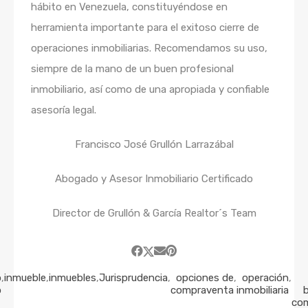
hábito en Venezuela, constituyéndose en
herramienta importante para el exitoso cierre de
operaciones inmobiliarias. Recomendamos su uso,
siempre de la mano de un buen profesional
inmobiliario, así como de una apropiada y confiable
asesoría legal.
Francisco José Grullón Larrazábal
Abogado y Asesor Inmobiliario Certificado
Director de Grullón & García Realtor´s Team
o
,
inmueble
,
inmuebles
,
Jurisprudencia
,
opciones de
,
operación
,
o
compraventa
inmobiliaria
b
co