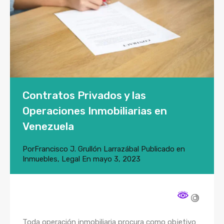
Contratos Privados y las
Operaciones Inmobiliarias en
Venezuela
Por
Francisco J. Grullón Larrazábal
Publicado en
Inmuebles
,
Legal
En
mayo 3, 2023
Toda operación inmobiliaria procura como objetivo