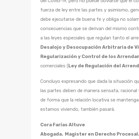
del Covid-19, pero no puede obviarse que el co
fuerza de ley entre las partes y asimismo, gen
debe ejecutarse de buena fe y obliga no solame
consecuencias que se derivan del mismo contrat
a las leyes especiales que regulan tanto el ar
Desalojo y Desocupación Arbitraria de Vi
Regularización y Control de los Arrenda
comerciales (
Ley de Regulación del Arrend
Concluyo expresando que dada la situación qu
las partes deben de manera sensata, racional y 
de forma que la relación locativa se mantenga
estamos viviendo, también pasará.
Cora Farías Altuve
Abogada. Magister en Derecho Procesal