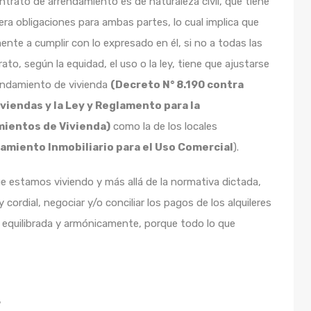
ntrato de arrendamiento es de naturaleza civil, que tiene
era obligaciones para ambas partes, lo cual implica que
nte a cumplir con lo expresado en él, si no a todas las
o, según la equidad, el uso o la ley, tiene que ajustarse
rendamiento de vivienda
(Decreto N° 8.190 contra
viendas y la Ley y Reglamento para la
mientos de Vivienda)
como la de los locales
amiento Inmobiliario para el Uso Comercial
).
e estamos viviendo y más allá de la normativa dictada,
cordial, negociar y/o conciliar los pagos de los alquileres
 equilibrada y armónicamente, porque todo lo que
.