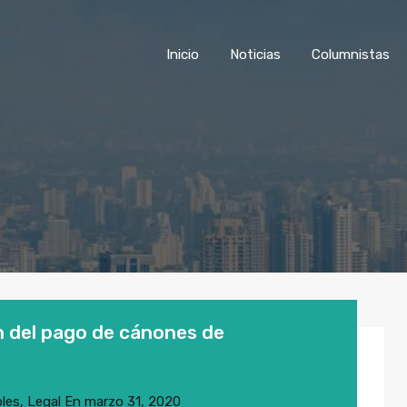
Inicio
Noticias
Columnist
Inicio
Noticias
Columnistas
n del pago de cánones de
les
,
Legal
En
marzo 31, 2020