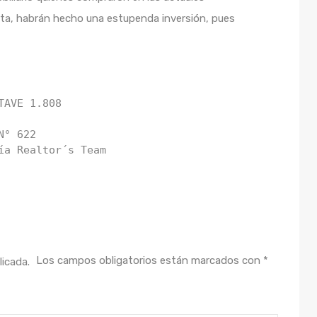
rta, habrán hecho una estupenda inversión, pues
AVE 1.808

° 622

ía Realtor´s Team
Los campos obligatorios están marcados con
*
licada.