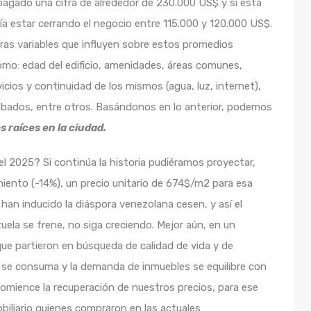
agado una cifra de alrededor de 230.000 US$ y si está
ía estar cerrando el negocio entre 115.000 y 120.000 US$.
ras variables que influyen sobre estos promedios
mo: edad del edificio, amenidades, áreas comunes,
ios y continuidad de los mismos (agua, luz, internet),
cabados, entre otros. Basándonos en lo anterior, podemos
 raíces en la ciudad.
l 2025? Si continúa la historia pudiéramos proyectar,
ento (-14%), un precio unitario de 674$/m2 para esa
an inducido la diáspora venezolana cesen, y así el
uela se frene, no siga creciendo. Mejor aún, en un
ue partieron en búsqueda de calidad de vida y de
o se consuma y la demanda de inmuebles se equilibre con
 comience la recuperación de nuestros precios, para ese
biliario quienes compraron en las actuales